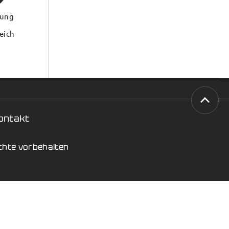
ung
eich
ontakt
echte vorbehalten