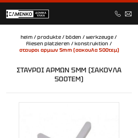
heim
/
produkte
/
böden
/
werkzeuge
/
fliesen platzieren
/
konstruktion
/
σταυροι αρμων 5mm (σακουλα 500τεμ)
ΣΤΑΥΡΟΙ ΑΡΜΩΝ 5MM (ΣΑΚΟΥΛΑ
500ΤΕΜ)