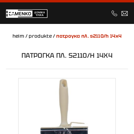
heim
/
produkte
/
πατρογκα πλ. s2110/h 14x4
ΠΑΤΡΟΓΚΑ ΠΛ. S2110/H 14X4