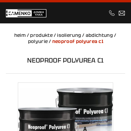
heim
/
produkte
/
isolierung
/
abdichtung
/
polyurie
/
neoproof polyurea c1
NEOPROOF POLYUREA C1