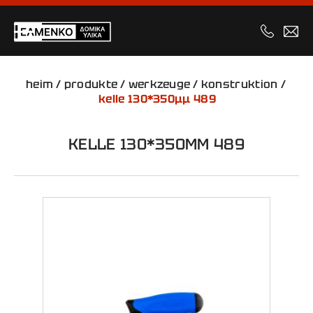
heim
/
produkte
/
werkzeuge
/
konstruktion
/
kelle 130*350μμ 489
KELLE 130*350ΜΜ 489