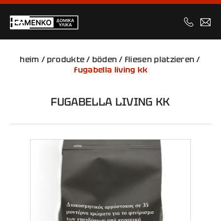
heim
/
produkte
/
böden
/
fliesen platzieren
/
fugabella living kk
FUGABELLA LIVING KK