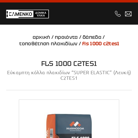
αρχική
/
προιόντα
/
δάπεδα
/
τοποθέτηση πλακιδίων
/
fls 1000 c2tes1
FLS 1000 C2TES1
Εύκαμπτη κόλλα πλακιδίων “SUPER ELASTIC” (Λευκή)
C2TES1