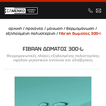
αρχική
/
προιόντα
/
μόνωση
/
θερμομόνωση
/
εξηλασμένη πολυστερίνη
/
fibran δωματος 300-l
FIBRAN ΔΩΜΑΤΟΣ 300-L
Θερμομονωτικές πλάκες εξηλασμένης πολυστερίνης
υψηλών μηχανικών αντοχών και αδιάβροχες